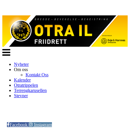
Veksle
navigasjon
Nyheter
Om oss
Kontakt Oss
Kalender
Otratrippelen
Terrengkarusellen
Stevner
Følg oss på:
Facebook
Instagram