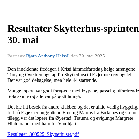
Resultater Skytterhus-sprinten
30. mai
Postet av
Bjørn Anthony Halsall
den
30. mai 2025
Den inneklemte fredagen i Kristi himmelfartsdag helga arrangerte
Tony og Ove treningsløp fra Skytterhuset i Evjemoen øvingsfelt.
Det var god deltagelse, men hele 44 startende.
Mange løpere var godt fornøyde med løypene, passelig utfordrende
Sola skinte og alle var på godt humør.
Det ble litt besøk fra andre klubber, og det er alltid veldig hyggelig,
fint på Evje sier ungguttene Emil og Marius fra Birkenes og Grane.
tillegg var det løpere fra Øyestad, Trauma og evigunge Margrete
Hildebrandt med barn fra Vindbjart.
Resultater_300525_Skytterhuset.pdf