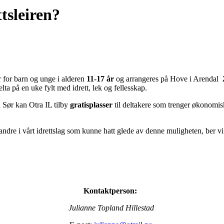
tsleiren?
ir for barn og unge i alderen
11-17 år
og arrangeres på Hove i Arendal
elta på en uke fylt med idrett, lek og fellesskap.
 Sør kan Otra IL tilby
gratisplasser
til deltakere som trenger økonomisk 
ndre i vårt idrettslag som kunne hatt glede av denne muligheten, ber v
Kontaktperson:
Julianne Topland Hillestad