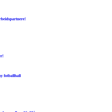
rbeidspartnere!
er!
y fotballhall