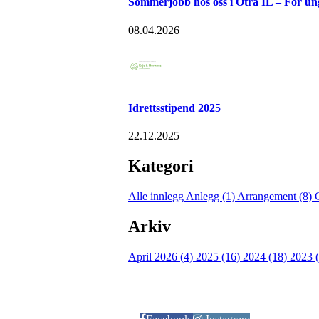
Sommerjobb hos oss i Otra IL – For u
08.04.2026
Idrettsstipend 2025
22.12.2025
Kategori
Alle innlegg
Anlegg (1)
Arrangement (8)
Arkiv
April 2026 (4)
2025 (16)
2024 (18)
2023 
Følg oss på: