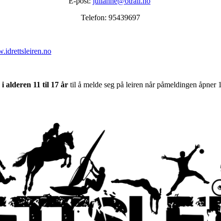
E-post:
julianne@otrail.no
Telefon: 95439697
idrettsleiren.no
 alderen 11 til 17 år
til å melde seg på leiren når påmeldingen åpner 