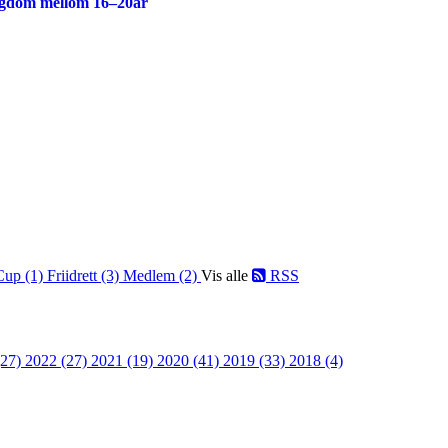
ngdom mellom 16–20år
Cup (1)
Friidrett (3)
Medlem (2)
Vis alle
RSS
(27)
2022 (27)
2021 (19)
2020 (41)
2019 (33)
2018 (4)