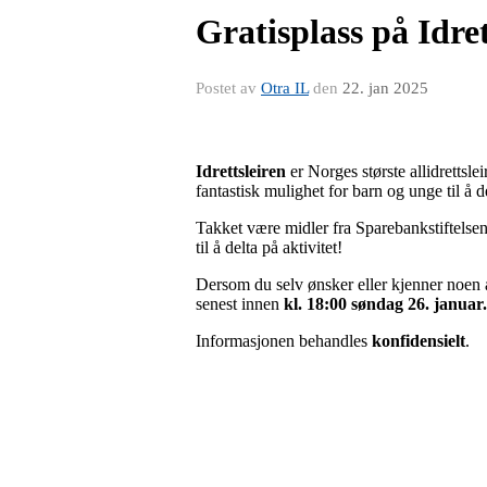
Gratisplass på Idret
Postet av
Otra IL
den
22. jan 2025
Idrettsleiren
er Norges største allidrettsle
fantastisk mulighet for barn og unge til å d
Takket være midler fra Sparebankstiftelsen
til å delta på aktivitet!
Dersom du selv ønsker eller kjenner noen a
senest innen
kl.
18:00 søndag 26. januar
.
Informasjonen behandles
konfidensielt
.